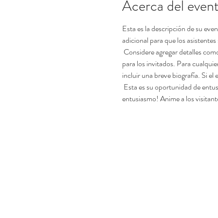
Acerca del even
Esta es la descripción de su eve
adicional para que los asistentes
 Considere agregar detalles como lo que está en la agenda, la vestimenta especial recomendada y otra información relevante que sería útil 
para los invitados. Para cualquie
incluir una breve biografía. Si el
 Esta es su oportunidad de entusiasmar a la gente para que asista a su evento, ¡así que no tenga miedo de mostrar personalidad y 
entusiasmo! Anime a los visitant